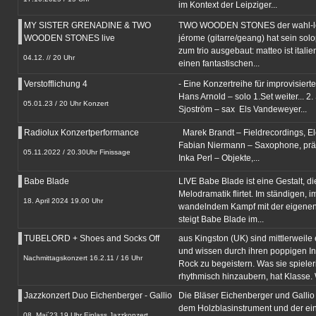
im Kontext der Leipziger...
MY SISTER GRENADINE & TWO
TWO WOODEN STONES der wahl-le
WOODEN STONES live
jérome (gitarre/geang) hat sein solo
zum trio ausgebaut: matteo ist italie
04.12. // 20 Uhr
einen fantastischen...
Verstofflichung 4
- Eine Konzertreihe für improvisiert
Hans Arnold – solo 1.Set weiter... 2.
05.01.23 / 20 Uhr Konzert
Sjoström – sax Els Vandeweyer...
Radiolux Konzertperformance
Marek Brandt – Fieldrecordings, El
Fabian Niermann – Saxophone, präp
05.11.2022 / 20.30Uhr Finissage
Inka Perl – Objekte,...
Babe Blade
LIVE Babe Blade ist eine Gestalt, di
Melodramatik flirtet. Im ständigen, 
18. April 2024 19.00 Uhr
wandelndem Kampf mit der eigenen
steigt Babe Blade im...
TUBELORD + Shoes and Socks Off
aus Kingston (UK) sind mittlerweile 
und wissen durch ihren poppigen In
Nachmittagskonzert 16.2.11 / 16 Uhr
Rock zu begeistern. Was sie spieler
rhythmisch hinzaubern, hat Klasse. 
Jazzkonzert Duo Eichenberger - Gallio
Die Bläser Eichenberger und Gallio
dem Holzblasinstrument und der ei
08. Mai´23 19 Uhr Einlass Jazzkonzert