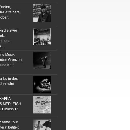
Poeten,
n-Betreibers
obert
n die zwei
ekt.
ch und
...
rte Musik
erden Grenzen
 und Keir
r Lo in der:
Juni wird
. KAFKA
IS MEDLEIGH
Einlass 16
insame Tour
rat betitelt