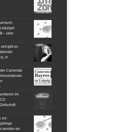
tversuch:
Leipziger
UB – über
 zeit gibt es
ationale
a, in
ster Camerata
hreszeitenals
en
.
entieren ihr
 CD
itschrift
 zur
sjährige
ls werden wir