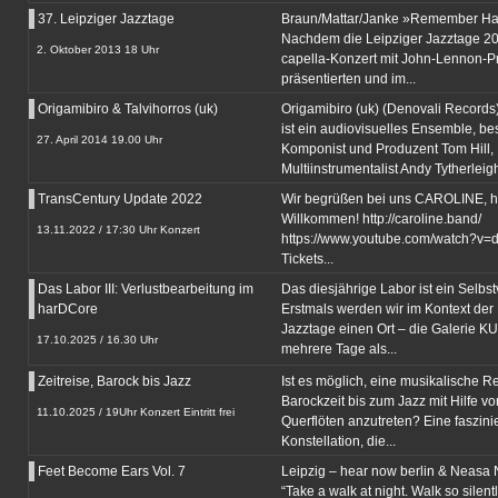
37. Leipziger Jazztage
Braun/Mattar/Janke »Remember Ha
Nachdem die Leipziger Jazztage 20
2. Oktober 2013 18 Uhr
capella-Konzert mit John-Lennon-
präsentierten und im...
Origamibiro & Talvihorros (uk)
Origamibiro (uk) (Denovali Records
ist ein audiovisuelles Ensemble, b
27. April 2014 19.00 Uhr
Komponist und Produzent Tom Hill,
Multiinstrumentalist Andy Tytherleigh
TransCentury Update 2022
Wir begrüßen bei uns CAROLINE, he
Willkommen! http://caroline.band/
13.11.2022 / 17:30 Uhr Konzert
https://www.youtube.com/watch?v=
Tickets...
Das Labor III: Verlustbearbeitung im
Das diesjährige Labor ist ein Selbs
harDCore
Erstmals werden wir im Kontext der 
Jazztage einen Ort – die Galerie K
17.10.2025 / 16.30 Uhr
mehrere Tage als...
Zeitreise, Barock bis Jazz
Ist es möglich, eine musikalische R
Barockzeit bis zum Jazz mit Hilfe vo
11.10.2025 / 19Uhr Konzert Eintritt frei
Querflöten anzutreten? Eine faszin
Konstellation, die...
Feet Become Ears Vol. 7
Leipzig – hear now berlin & Neasa 
“Take a walk at night. Walk so silentl