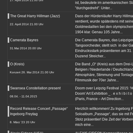
17. April 2014 21.00 Uhr
ist, bedeutete im amerikanischen S
"durchgedreht". Unter...
The Great Harry Hillman (Jazz)
Dass der Hürdenläufer Harry Hillm
verdient, wurde spätestens mit sein
22. April 2014 21.00 Uhr
Goldmedaillen bei den olympischen
1904 klar. Genau 105 Jahre...
Camerata Bayres
Die Camerata Bayres, das Leipzige
Tangoorchester, stellt sich in der G
31.Mai 2014 20.00 Uhr
Eindrucksstark präsentieren am 31.
Duzend Streicher...
O (Kreis)
Die Band „O“ (Kreis) aus dem Drei-
Belgien / Niederlande / Deutschlan
Konzert 26. Mai 2014 21.00 Uhr
Atmosphäre, Stimmung und Tonlage
Filmmusik der 70er Jahre...
Swansea Constellation present
Doom over Leipzig Festival 2015: 'H
Doom' Art Exhibition _ . e x h i b i t o
08.04. - 11.04.2015
(Paris, France – Art Direction...
Record Release Concert „Passage“
Herzlich willkommen! Zu Ingeborg F
Ingeborg Freytag
Soloalbum „Passage“, das sie mit 
Stolz präsentier! Die Zeit der Vorber
8. März '23 20 Uhr
mich eine...