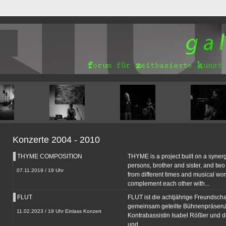
Konzerte 2004 - 2010
THYME COMPOSITION
THYME is a project built on a synerg
persons, brother and sister, and two
07.11.2019 / 19 Uhr
from different times and musical wor
complement each other with...
FLUT
FLUT ist die achtjährige Freundscha
gemeinsam geteilte Bühnenpräsenz
11.02.2023 / 19 Uhr Einlass Konzert
Kontrabassistin Isabel Rößler und 
und...