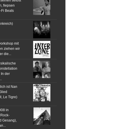
einen selbst
, fiepsen
-Fi Beats
nkreich)
workshop mit
n ziehen wir
 die...
sikalische
nstellation
In der
.
ich ist Nan
Glied
, Le Tigre)
008 in
 Rock-
nd Gesang),
n...