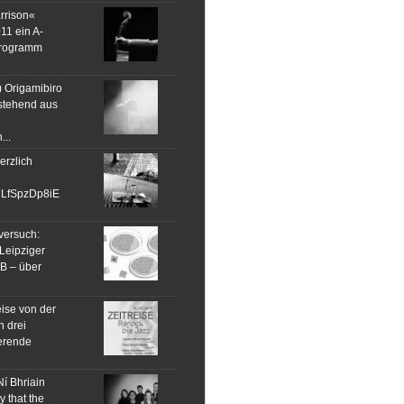
rrison«
11 ein A-
Programm
) Origamibiro
estehend aus
...
rzlich
dLfSpzDp8iE
tversuch:
Leipziger
UB – über
eise von der
n drei
ierende
Ní Bhriain
y that the