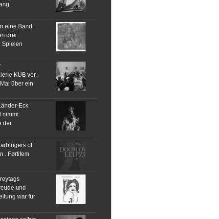
lang
an eine Band
en drei
 Spielen
r
alerie KUB vor.
 Mai über ein
Länder-Eck
d nimmt
 der
arbingers of
 n . Førtifem
reytags
Freude und
eitung war für