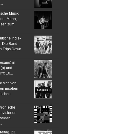
..
ische Musik
einer Mann,
eisen zum
utsche Indie-
. Die Band
n Trips Down
Gesang) in
 (p) und
t: 10...
ie sich von
en insofern
rischen
ktronische
ovisierter
 beiden
..
eitag, 23.