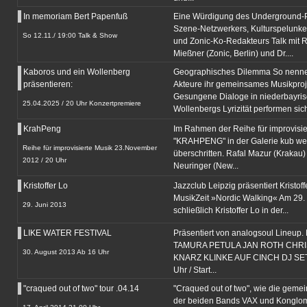
In memoriam Bert Papenfuß
Eine Würdigung des Underground-
Szene-Netzwerkers, Kulturspelunke
So 12.11./ 19:00 Talk & Show
und Zonic-Ko-Redakteurs Talk mit R
Mießner (Zonic, Berlin) und Dr....
Kaboros und ein Wollenberg
Geographisches Dilemma So nenne
präsentieren:
Akteure ihr gemeinsames Musikproj
Gesungene Dialoge in niederbayris
25.04.2025 / 20 Uhr Konzertpremiere
Wollenbergs Lyrizität performen sich
KrahPeng
Im Rahmen der Reihe für improvisie
"KRAHPENG" in der Galerie kub w
Reihe für improvisierte Musik 23.November
überschritten. Rafal Mazur (Krakau)
2012 / 20 Uhr
Neuringer (New...
Kristoffer Lo
Jazzclub Leipzig präsentiert Kristoffe
MusikZeit »Nordic Walking« Am 29. 
29. Juni 2013
schließlich Kristoffer Lo in der...
LIKE WATER FESTIVAL
Präsentiert von analogsoul Lineup
TAMURA PETULA JAN ROTH CHR
30. August 2013 Ab 16 Uhr
KNARZ KLINKE AUF CINCH DJ SET 
Uhr / Start...
"craqued out of two" tour .04.14
"Craqued out of two", wie die geme
der beiden Bands VAX und Konglome