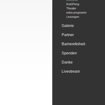
Konzerte
KrahPeng
Theater
extra programm
Lesungen
Galerie
Partner
Barrierefeiheit
Spenden
Danke
Livestream