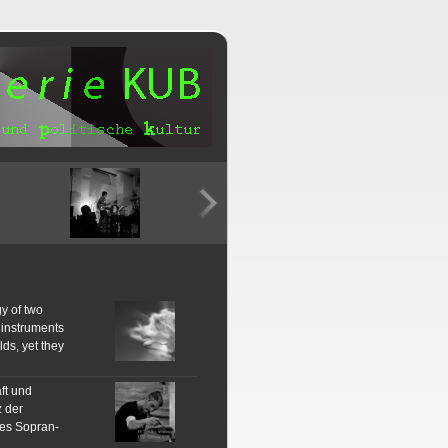
y of two
 instruments
lds, yet they
ft und
 der
des Sopran-