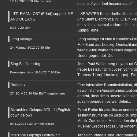
12.12.2025 / 20 Uhr Konzert
bottom of your feet become ears.“ —.
LITTLEMANLOST (Erfurt) support: ME
LIKE WATER Konzertreihe für akust
AND OCEANS
und Silent Electronica INFO: Ein kl
der sich manchmal verloren fühlt, r
5.03. / 20 Uhr
Südpol, eine...
Long Voyage
Long Voyage ist eine Kanadisch-De
Folk Band aus Leipzig, Deutschland
24. Februar 2012 20.30 Uhr
wurde 2008 während eines längere
Under gegründet. Die...
Sing Seufzer, sing
Jens- Paul Wollenberg ( Lyrics ud 
neuer Bestezung: mit Josef Schmidt
Konzertpremiere 18.11.22 // 20 Uhr
Thomas "Harry" Hanke (harps) Eintrit
Radiolux
Eine interaktive Rauminstallation, d
gewöhnlichen Ausstellungssituation
27. 10. // 20:30 Uhr Eröffnungskonzert
abhebt, dass die in unserer künstle
Zusammenarbeit verwendeten...
Scrambled Octopus VOL. 1 (English
Event-Reihe für akustische und ele
down below)
Tasteninstrumente im Bezug zu Impr
Musik. Zum ersten Mal in laden die
04.11.2023 / 20 Uhr ImproJazz
Musiker Gregor Frobes und Vincent.
Interzone Leipzigs Festival für
Tanz und Video/Kunst. Programm: Fr