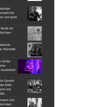
ipziger
projekt hier
ner und spielt
e Musik mit
 Set Harri
ektronik
. Klarinette
e mit der
immer
 Dunkelheit
ein Quarett
die-Math-
isch und
Wie...
 haben sich
nfachsten