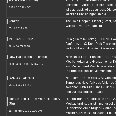
Alexis Gideon (USA)
ALEXIS GIDEON Kompositionen zu s
animierten Videos pluckern, pumpen
5.Mai // 20 Uhr 2011
teils gerappt, teils gesungen. Die Lo
wecken Erinnerungen an die...
konzert
The Dale Cooper Quartet ( Brest,Fra
Witxes ( Lyon, Frankreich)
05.11.2014 / 20h
INTERZONE 2026
P r o g r a m m Freitag 16:00 Musik
Fanfarenzug @ Kant-Park Zusamme
29. & 30.05.2026
im Anschluss mit großem Getöse über
New Ratioist ein Ensemble,
New Ratio ist ein Ensemble, das mu
Möglichkeiten und Grenzen einer Ko
30.05./2026 / 18 Uhr Konzert
aus Mensch und Maschine auslotet. 
Performance lassen vier von einem..
NANON TURNER
Nan Turner (New York City) Gesangl
Turner aus New York das fehlende 
Musik 2.4. / 21 Uhr
zwischen Kathleen Hanna (Bikini Kill
und Juliana Hatfield (Blake...
Human Tetris (Ru) // Magnetic Poetry
Human Tetris gründete sich Ende 2
(Ru)
Moskau und ist das stimmungsvolle
Quartett von Arvid Kriger (Gitarre u
11. Februar 2012 20.30 Uhr
Maxim Saizew (Bass), Sasha Fridma