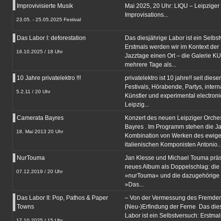
Improvivisierte Musik
Mai 2025, 20 Uhr: LIQU – Leipziger
Improvisations...
23.05. - 25.05.2025 Festival
Das Labor I: deforestation
Das diesjährige Labor ist ein Selbs
Erstmals werden wir im Kontext der 
16.10.2025 / 18 Uhr
Jazztage einen Ort – die Galerie K
mehrere Tage als...
10 Jahre privatelektro !!!
privatelektro ist 10 jahre!! seit dieser
Festivals, Hörabende, Partys, intern
5.2.11 / 20 Uhr
Künstler und experimental electronic
Leipzig...
Camerata Bayres
Konzert des neuen Leipziger Orche
Bayres . Im Programm stehen die Ja
18. Mai 2013 20 Uhr
Kombination von Werken des ewig
italienischen Komponisten Antonio..
NurTouma
Jan Klesse und Michael Touma präs
neues Album als Doppelschlag: die
07.12.2019 / 20 Uhr
»nurTouma« und die dazugehörige Ze
»Das...
Das Labor II: Pop, Pathos & Paper
– Von der Vermessung des Fremden
Towns
(Neu-)Erfindung der Ferne Das die
Labor ist ein Selbstversuch: Erstma
17.10.2025 / 15 Uhr