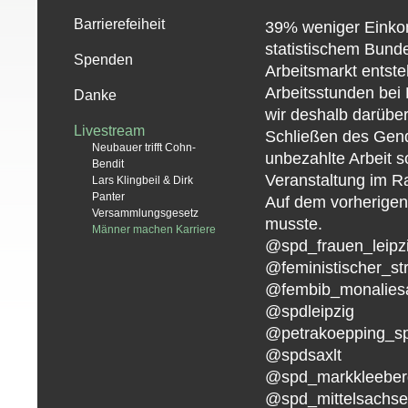
Barrierefeiheit
39% weniger Einkom
statistischem Bund
Spenden
Arbeitsmarkt entst
Arbeitsstunden bei 
Danke
wir deshalb darübe
Livestream
Schließen des Gend
Neubauer trifft Cohn-
unbezahlte Arbeit s
Bendit
Veranstaltung im 
Lars Klingbeil & Dirk
Panter
Auf dem vorherigen
Versammlungsgesetz
musste.
Männer machen Karriere
@spd_frauen_leipz
@feministischer_str
@fembib_monalies
@spdleipzig
@petrakoepping_s
@spdsaxlt
@spd_markkleeber
@spd_mittelsachs