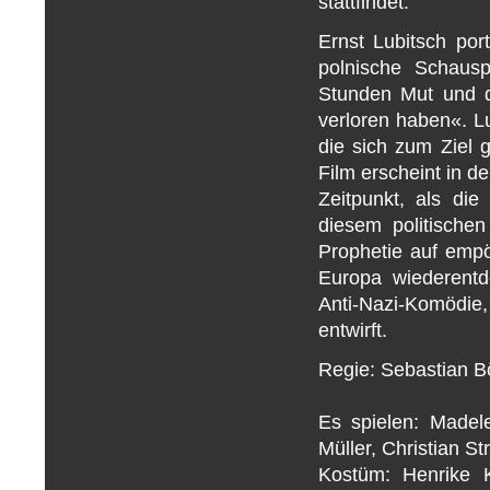
stattfindet.
Ernst Lubitsch por
polnische Schausp
Stunden Mut und d
verloren haben«. L
die sich zum Ziel 
Film erscheint in d
Zeitpunkt, als di
diesem politische
Prophetie auf empö
Europa wiederentd
Anti-Nazi-Komödie
entwirft.
Regie: Sebastian B
Es spielen: Madele
Müller, Christian S
Kostüm: Henrike K