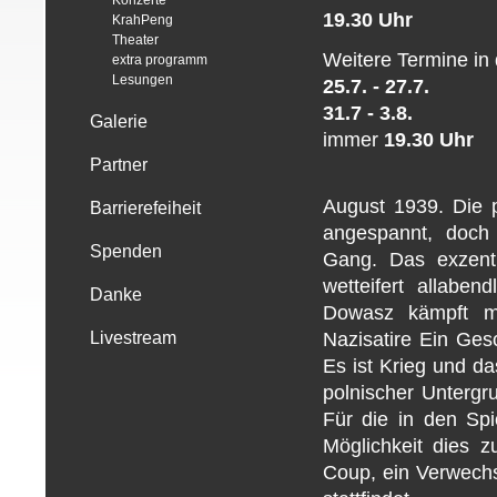
Konzerte
19.30 Uhr
KrahPeng
Theater
Weitere Termine in
extra programm
Lesungen
25.7. - 27.7.
31.7 - 3.8.
Galerie
immer
19.30 Uhr
Partner
August 1939. Die p
Barrierefeiheit
angespannt, doch
Spenden
Gang. Das exzent
wetteifert allabe
Danke
Dowasz kämpft mi
Nazisatire Ein Ges
Livestream
Es ist Krieg und d
polnischer Untergr
Für die in den Spi
Möglichkeit dies z
Coup, ein Verwechs