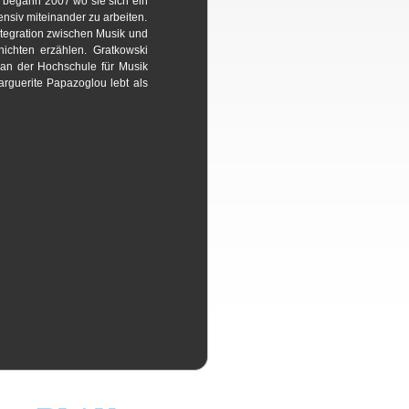
 begann 2007 wo sie sich ein
nsiv miteinander zu arbeiten.
ntegration zwischen Musik und
ichten erzählen. Gratkowski
n an der Hochschule für Musik
Marguerite Papazoglou lebt als