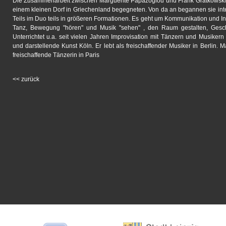
Die Zusammenarbeit zwischen Marguerite Papazoglou und Frank Gratkowski
einem kleinen Dorf in Griechenland begegneten. Von da an begannen sie inte
Teils im Duo teils in größeren Formationen. Es geht um Kommunikation und I
Tanz, Bewegung "hören" und Musik "sehen" , den Raum gestalten, Gesch
Unterrichtet u.a. seit vielen Jahren Improvisation mit Tänzern und Musiker
und darstellende Kunst Köln. Er lebt als freischaffender Musiker in Berlin. 
freischaffende Tänzerin in Paris
<<
zurück