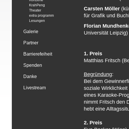
Konzerte
KrahPeng
Carsten Möller
(kün
Theater
für Grafik und Buch
extra programm
Lesungen
Florian Mundhenk
Galerie
Universität Leipzig)
Partner
1. Preis
Barrierefeiheit
Matthias Fritsch (Ber
Spenden
Begründung
:
Danke
Bei dem Gewinnerfilm
soziale Wirklichke
Livestream
eines Karaoke-Prog
nimmt Fritsch den 
hebt eine Alltagssi
2. Preis