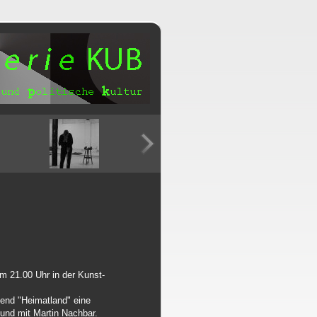
 21.00 Uhr in der Kunst-
bend "Heimatland" eine
und mit Martin Nachbar.