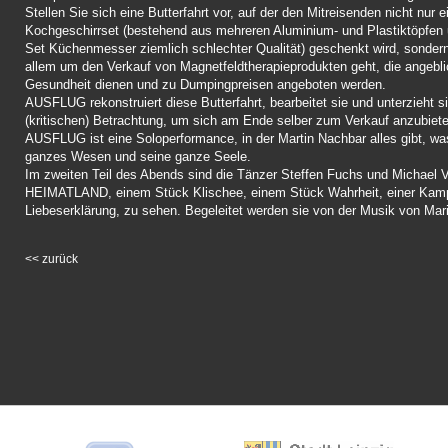
Stellen Sie sich eine Butterfahrt vor, auf der den Mitreisenden nicht nur ei
Kochgeschirrset (bestehend aus mehreren Aluminium- und Plastiktöpfen
Set Küchenmesser ziemlich schlechter Qualität) geschenkt wird, sondern
allem um den Verkauf von Magnetfeldtherapieprodukten geht, die angebli
Gesundheit dienen und zu Dumpingpreisen angeboten werden.
AUSFLUG rekonstruiert diese Butterfahrt, bearbeitet sie und unterzieht si
(kritischen) Betrachtung, um sich am Ende selber zum Verkauf anzubiete
AUSFLUG ist eine Soloperformance, in der Martin Nachbar alles gibt, was
ganzes Wesen und seine ganze Seele.
Im zweiten Teil des Abends sind die Tänzer Steffen Fuchs und Michael V
HEIMATLAND, einem Stück Klischee, einem Stück Wahrheit, einer Kamp
Liebeserklärung, zu sehen. Begeleitet werden sie von der Musik von Mar
<<
zurück