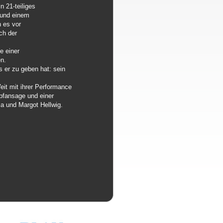
n 21-teiliges
 und einem
 es vor
ch der
e einer
n.
 er zu geben hat: sein
eit mit ihrer Performance
fansage und einer
ia und Margot Hellwig.