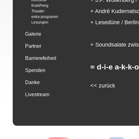
+ J.P. Wollenberg /
Konzerte
KrahPeng
+ André Kudernatsc
Theater
extra programm
+ Lesedüne / Berlin
Lesungen
Galerie
+ Soundsalate zwis
Partner
Barrierefeiheit
= d-i-e a-k-k-o
Spenden
Danke
<<
zurück
Livestream