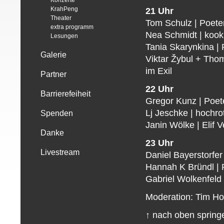
Konzerte
KrahPeng
21 Uhr
Theater
Tom Schulz | Poete
extra programm
Nea Schmidt | koo
Lesungen
Tania Skarynkina |
Galerie
Viktar Žybul + Tho
im Exil
Partner
22 Uhr
Barrierefeiheit
Gregor Kunz | Poet
Lj Jeschke | hochr
Spenden
Janin Wölke | Elif V
Danke
23 Uhr
Livestream
Daniel Bayerstorfer
Hannah K Bründl | R
Gabriel Wolkenfeld 
Moderation: Tim Ho
↑ nach oben spring