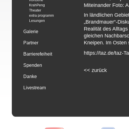
Konzerte
Miteinander
Foto:
A
KrahPeng
Theater
In ländlichen Gebiet
extra programm
Lesungen
„Brandmauer“-Disk
Realität des Alltag
Galerie
gleichen Nachbarscha
Kneipen. Im Osten s
Partner
https://taz.de/taz
Barrierefeiheit
Spenden
<<
zurück
Danke
Livestream