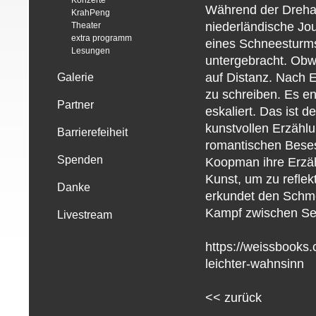
Konzerte
Während der Drehar
KrahPeng
niederländische Jou
Theater
extra programm
eines Schneesturms
Lesungen
untergebracht. Obwo
auf Distanz. Nach 
Galerie
zu schreiben. Es en
Partner
eskaliert. Das ist 
kunstvollen Erzählu
Barrierefeiheit
romantischen Besesse
Spenden
Koopman ihre Erzäh
Kunst, um zu reflekt
Danke
erkundet den Schme
Kampf zwischen Sel
Livestream
https://weissbooks
leichter-wahnsinn
<<
zurück