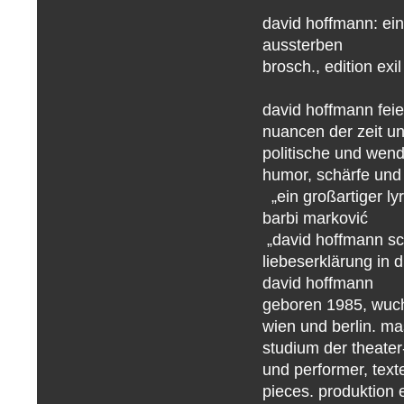
david hoffmann: ei
aussterb
brosch., edition exi
david hoffmann feie
nuancen der zeit u
politische und wend
humor, schärfe und 
„ein großartiger lyr
barbi marković
„david hoffmann schr
liebeserklärung in 
david hoffmann
geboren 1985, wuchs
wien und berlin. ma
studium der theater-
und performer, text
pieces. produktion