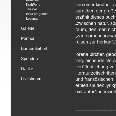
Konzerte
von einer kindheit 
KrahPeng
Theater
sprachen der großel
extra programm
erzählt dieses buch
Lesungen
„zwischen natur, sp
Galerie
raum, den man nich
„zart sprachengewal
Partner
reisen zur herkunft
Barrierefeiheit
lorena pircher, gebo
Spenden
vergleichende liter
veröffentlichung vo
Danke
literaturzeitschrifte
und französischen i
Livestream
erhielt sie den lyrik
exil-autor*innenwerk
--------------------------