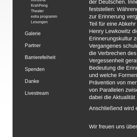
Konzerte
der Deutschen. Inn
KrahPeng
feststellen: Währen
Theater
zur Erinnerung verg
extra programm
Lesungen
Teil für eine Abkeh
Henry Lewkowitz die
Galerie
Erinnerungskultur z
Vergangenes schuldi
Partner
die Verbrechen des 
Barrierefeiheit
Vergessenheit gera
Bedeutung die Erinn
Spenden
und welche Formen 
Danke
Prävention von men
von Parallelen zwi
Livestream
dabei die Aktualitä
Anschließend wird e
Wir freuen uns übe