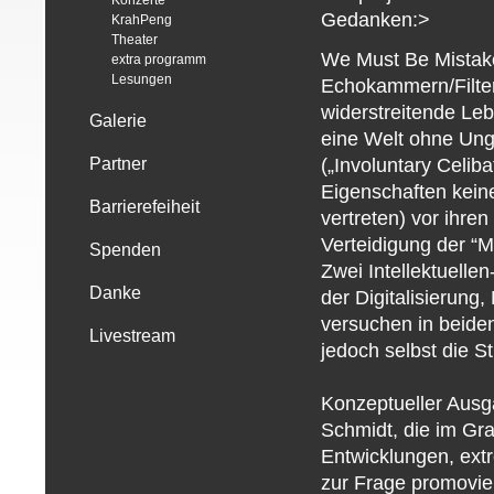
Konzerte
Gedanken:>
KrahPeng
Theater
We Must Be Mistaken
extra programm
Lesungen
Echokammern/Filterb
widerstreitende Leb
Galerie
eine Welt ohne Ungl
(„Involuntary Celib
Partner
Eigenschaften kei
Barrierefeiheit
vertreten) vor ihre
Verteidigung der “M
Spenden
Zwei Intellektuelle
Danke
der Digitalisierun
versuchen in beiden
Livestream
jedoch selbst die S
Konzeptueller Ausg
Schmidt, die im Gra
Entwicklungen, ext
zur Frage promovier