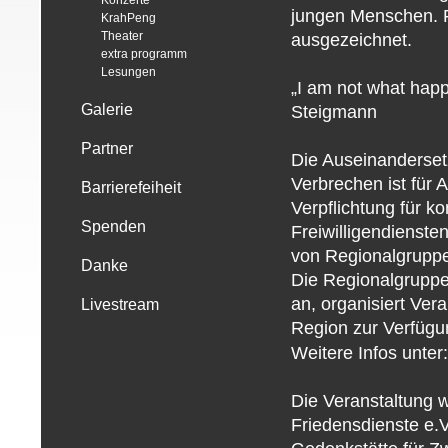
Konzerte
jungen Menschen. 
KrahPeng
Theater
ausgezeichnet.
extra programm
Lesungen
„I am not what happ
Galerie
Steigmann
Partner
Die Auseinanderset
Verbrechen ist für 
Barrierefeiheit
Verpflichtung für k
Spenden
Freiwilligendienste
von Regionalgruppe
Danke
Die Regionalgruppe 
an, organisiert Ver
Livestream
Region zur Verfügu
Weitere Infos unter
Die Veranstaltung w
Friedensdienste e.V